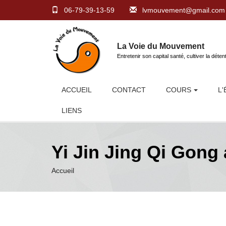
06-79-39-13-59
lvmouvement@gmail.com
La Voie du Mouvement
Entretenir son capital santé, cultiver la déten
ACCUEIL
CONTACT
COURS
L
LIENS
Yi Jin Jing Qi Gong 
Accueil