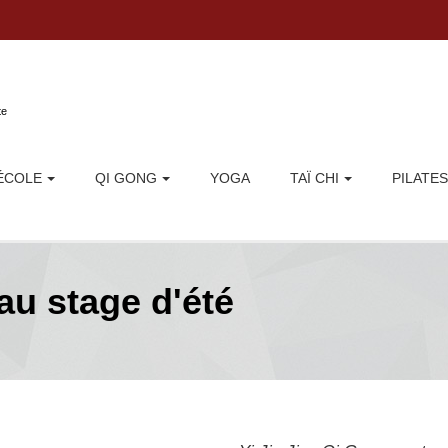
Aller au contenu principal
te
'ÉCOLE
QI GONG
YOGA
TAÏ CHI
PILATES
au stage d'été