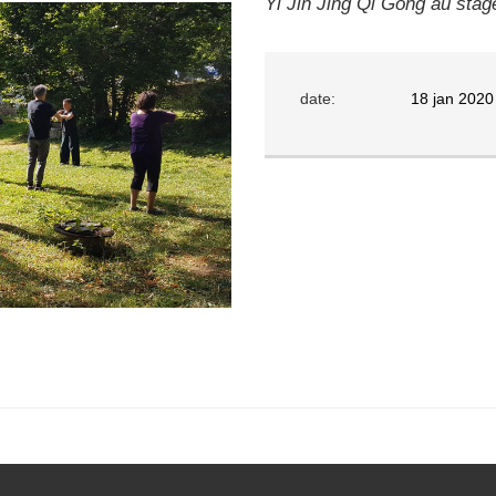
Yi Jin Jing Qi Gong au stag
date:
18 jan 2020