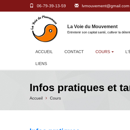
06-79-39-13-59
lvmouvement@gmail.com
La Voie du Mouvement
Entretenir son capital santé, cultiver la déten
ACCUEIL
CONTACT
COURS
L
LIENS
Infos pratiques et ta
Accueil
Cours