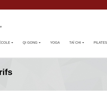
Aller au contenu principal
te
'ÉCOLE
QI GONG
YOGA
TAÏ CHI
PILATES
rifs